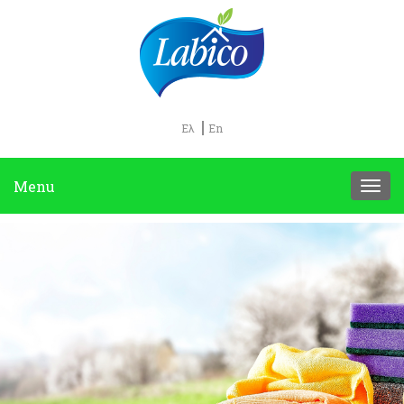
Ελ
En
Menu