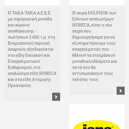
Η ΤΑΚΑ-ΤΑΚΑ Α.Ε.Β.Ε.
Η σειρά DOLPHIΝ των
με παραγωγική μονάδα
ξύλινων αναλωσίμων
και χώρους
HORECA, είναι η νέα
αποθήκευσης -
σειρά που
πωλήσεων 2.000 τ.μ. στη
δημιουργήσαμε για να
Βιομηχανική περιοχή
εξυπηρετήσουμε τους
Αχαρνών, εξειδικεύεται
επαγγελματιές που
στα είδη Οικιακού και
θέλουν να ετοιμάσουν
Επαγγελματικού
μοναδικά εδέσματα και
Καθαρισμού, στα
ποτά που θα
αναλώσιμα είδη HORECA
εντυπωσιάσουν τους
και στα είδη Ατομικής
πελάτες τους.
Προστασίας.