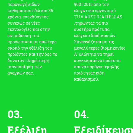
παραγωγή ειδών
9001:2015 απο τον
καθαρισμού εδώ και 35
ελεγκτικό οργανισμό
χρόνια, επενδύοντας
TUV AUSTRIA HELLAS
συνεχώς σε νέες
,τηρώντας τα πιο
τεχνολογίες και στην
αυστήρα πρότυπα
εκπαίδευση του
ελέγχου διαδικασιών.
προσωπικού με απώτερο
Συνεργάζεται με τις
σκοπό την εξέλιξη του
μεγαλύτερες βιομηχανίες
προϊόντος και την όσο το
Α' υλών για να τηρεί
δυνατόν πληρέστερη
συγκεκριμένα πρότυπα
ικανοποίηση των
και να παράγει υψηλής
αναγκών σας.
ποιότητας είδη
καθαρισμού.
03.
04.
Εξέλιξη
Εξειδίκευσ