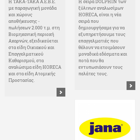
Η ΤΑΚΑ-ΤΑΚΑ Α.Ε.Β.Ε.
Η σειρά DOLPHIΝ των
με παραγωγική μονάδα
ξύλινων αναλωσίμων
και χώρους
HORECA, είναι η νέα
αποθήκευσης -
σειρά που
πωλήσεων 2.000 τ.μ. στη
δημιουργήσαμε για να
Βιομηχανική περιοχή
εξυπηρετήσουμε τους
Αχαρνών, εξειδικεύεται
επαγγελματιές που
στα είδη Οικιακού και
θέλουν να ετοιμάσουν
Επαγγελματικού
μοναδικά εδέσματα και
Καθαρισμού, στα
ποτά που θα
αναλώσιμα είδη HORECA
εντυπωσιάσουν τους
και στα είδη Ατομικής
πελάτες τους.
Προστασίας.