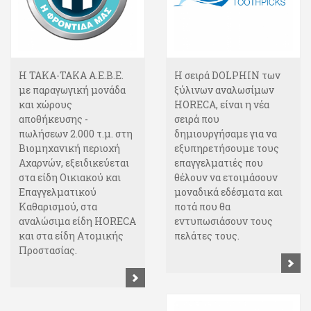
Η ΤΑΚΑ-ΤΑΚΑ Α.Ε.Β.Ε.
Η σειρά DOLPHIΝ των
με παραγωγική μονάδα
ξύλινων αναλωσίμων
και χώρους
HORECA, είναι η νέα
αποθήκευσης -
σειρά που
πωλήσεων 2.000 τ.μ. στη
δημιουργήσαμε για να
Βιομηχανική περιοχή
εξυπηρετήσουμε τους
Αχαρνών, εξειδικεύεται
επαγγελματιές που
στα είδη Οικιακού και
θέλουν να ετοιμάσουν
Επαγγελματικού
μοναδικά εδέσματα και
Καθαρισμού, στα
ποτά που θα
αναλώσιμα είδη HORECA
εντυπωσιάσουν τους
και στα είδη Ατομικής
πελάτες τους.
Προστασίας.