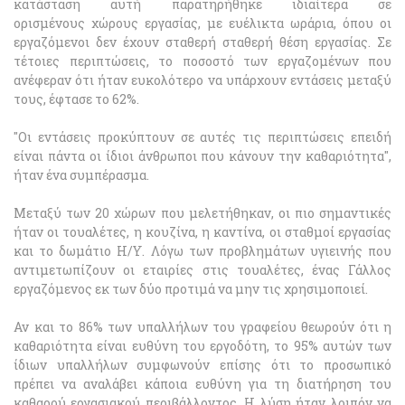
κατάσταση αυτή παρατηρήθηκε ιδιαίτερα σε
ορισμένους χώρους εργασίας, με ευέλικτα ωράρια, όπου οι
εργαζόμενοι δεν έχουν σταθερή σταθερή θέση εργασίας. Σε
τέτοιες περιπτώσεις, το ποσοστό των εργαζομένων που
ανέφεραν ότι ήταν ευκολότερο να υπάρχουν εντάσεις μεταξύ
τους, έφτασε το 62%.
"Οι εντάσεις προκύπτουν σε αυτές τις περιπτώσεις επειδή
είναι πάντα οι ίδιοι άνθρωποι που κάνουν την καθαριότητα",
ήταν ένα συμπέρασμα.
Μεταξύ των 20 χώρων που μελετήθηκαν, οι πιο σημαντικές
ήταν οι τουαλέτες, η κουζίνα, η καντίνα, οι σταθμοί εργασίας
και το δωμάτιο Η/Υ. Λόγω των προβλημάτων υγιεινής που
αντιμετωπίζουν οι εταιρίες στις τουαλέτες, ένας Γάλλος
εργαζόμενος εκ των δύο προτιμά να μην τις χρησιμοποιεί.
Αν και το 86% των υπαλλήλων του γραφείου θεωρούν ότι η
καθαριότητα είναι ευθύνη του εργοδότη, το 95% αυτών των
ίδιων υπαλλήλων συμφωνούν επίσης ότι το προσωπικό
πρέπει να αναλάβει κάποια ευθύνη για τη διατήρηση του
καθαρού εργασιακού περιβάλλοντος. Η λύση ήταν λοιπόν να