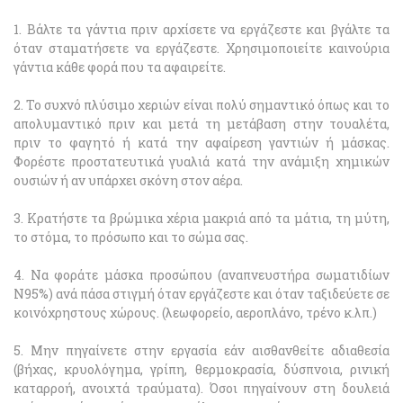
1. Βάλτε τα γάντια πριν αρχίσετε να εργάζεστε και βγάλτε τα
όταν σταματήσετε να εργάζεστε. Χρησιμοποιείτε καινούρια
γάντια κάθε φορά που τα αφαιρείτε.
2. Το συχνό πλύσιμο χεριών είναι πολύ σημαντικό όπως και το
απολυμαντικό πριν και μετά τη μετάβαση στην τουαλέτα,
πριν το φαγητό ή κατά την αφαίρεση γαντιών ή μάσκας.
Φορέστε προστατευτικά γυαλιά κατά την ανάμιξη χημικών
ουσιών ή αν υπάρχει σκόνη στον αέρα.
3. Κρατήστε τα βρώμικα χέρια μακριά από τα μάτια, τη μύτη,
το στόμα, το πρόσωπο και το σώμα σας.
4. Να φοράτε μάσκα προσώπου (αναπνευστήρα σωματιδίων
N95%) ανά πάσα στιγμή όταν εργάζεστε και όταν ταξιδεύετε σε
κοινόχρηστους χώρους. (λεωφορείο, αεροπλάνο, τρένο κ.λπ.)
5. Μην πηγαίνετε στην εργασία εάν αισθανθείτε αδιαθεσία
(βήχας, κρυολόγημα, γρίπη, θερμοκρασία, δύσπνοια, ρινική
καταρροή, ανοιχτά τραύματα). Όσοι πηγαίνουν στη δουλειά