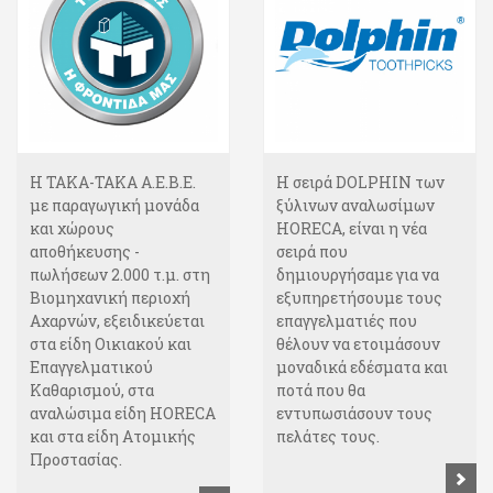
Η ΤΑΚΑ-ΤΑΚΑ Α.Ε.Β.Ε.
Η σειρά DOLPHIΝ των
με παραγωγική μονάδα
ξύλινων αναλωσίμων
και χώρους
HORECA, είναι η νέα
αποθήκευσης -
σειρά που
πωλήσεων 2.000 τ.μ. στη
δημιουργήσαμε για να
Βιομηχανική περιοχή
εξυπηρετήσουμε τους
Αχαρνών, εξειδικεύεται
επαγγελματιές που
στα είδη Οικιακού και
θέλουν να ετοιμάσουν
Επαγγελματικού
μοναδικά εδέσματα και
Καθαρισμού, στα
ποτά που θα
αναλώσιμα είδη HORECA
εντυπωσιάσουν τους
και στα είδη Ατομικής
πελάτες τους.
Προστασίας.