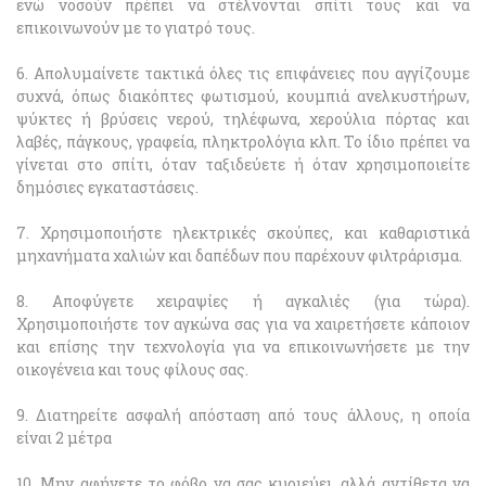
ενώ νοσούν πρέπει να στέλνονται σπίτι τους και να
επικοινωνούν με το γιατρό τους.
6. Απολυμαίνετε τακτικά όλες τις επιφάνειες που αγγίζουμε
συχνά, όπως διακόπτες φωτισμού, κουμπιά ανελκυστήρων,
ψύκτες ή βρύσεις νερού, τηλέφωνα, χερούλια πόρτας και
λαβές, πάγκους, γραφεία, πληκτρολόγια κλπ. Το ίδιο πρέπει να
γίνεται στο σπίτι, όταν ταξιδεύετε ή όταν χρησιμοποιείτε
δημόσιες εγκαταστάσεις.
7. Χρησιμοποιήστε ηλεκτρικές σκούπες, και καθαριστικά
μηχανήματα χαλιών και δαπέδων που παρέχουν φιλτράρισμα.
8. Αποφύγετε χειραψίες ή αγκαλιές (για τώρα).
Χρησιμοποιήστε τον αγκώνα σας για να χαιρετήσετε κάποιον
και επίσης την τεχνολογία για να επικοινωνήσετε με την
οικογένεια και τους φίλους σας.
9. Διατηρείτε ασφαλή απόσταση από τους άλλους, η οποία
είναι 2 μέτρα
10. Μην αφήνετε το φόβο να σας κυριεύει, αλλά αντίθετα να