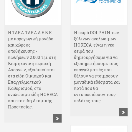
Η ΤΑΚΑ-ΤΑΚΑ Α.Ε.Β.Ε.
Η σειρά DOLPHIΝ των
με παραγωγική μονάδα
ξύλινων αναλωσίμων
και χώρους
HORECA, είναι η νέα
αποθήκευσης -
σειρά που
πωλήσεων 2.000 τ.μ. στη
δημιουργήσαμε για να
Βιομηχανική περιοχή
εξυπηρετήσουμε τους
Αχαρνών, εξειδικεύεται
επαγγελματιές που
στα είδη Οικιακού και
θέλουν να ετοιμάσουν
Επαγγελματικού
μοναδικά εδέσματα και
Καθαρισμού, στα
ποτά που θα
αναλώσιμα είδη HORECA
εντυπωσιάσουν τους
και στα είδη Ατομικής
πελάτες τους.
Προστασίας.