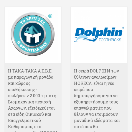
Η ΤΑΚΑ-ΤΑΚΑ Α.Ε.Β.Ε.
Η σειρά DOLPHIΝ των
με παραγωγική μονάδα
ξύλινων αναλωσίμων
και χώρους
HORECA, είναι η νέα
αποθήκευσης -
σειρά που
πωλήσεων 2.000 τ.μ. στη
δημιουργήσαμε για να
Βιομηχανική περιοχή
εξυπηρετήσουμε τους
Αχαρνών, εξειδικεύεται
επαγγελματιές που
στα είδη Οικιακού και
θέλουν να ετοιμάσουν
Επαγγελματικού
μοναδικά εδέσματα και
Καθαρισμού, στα
ποτά που θα